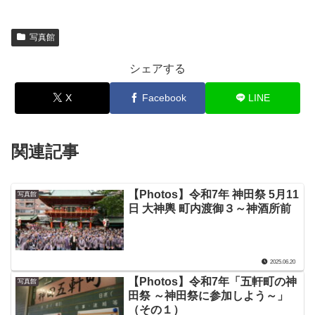
写真館
シェアする
X
Facebook
LINE
関連記事
【Photos】令和7年 神田祭 5月11
写真館
日 大神輿 町内渡御３～神酒所前
2025.06.20
【Photos】令和7年「五軒町の神
写真館
田祭 ～神田祭に参加しよう～」
（その１）