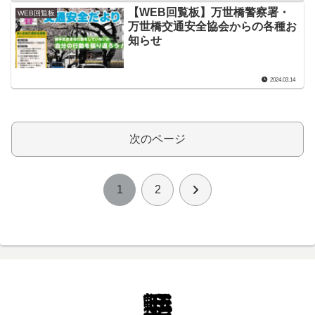
【WEB回覧板】万世橋警察署・
WEB回覧板
万世橋交通安全協会からの各種お
知らせ
2024.03.14
次のページ
次
1
2
へ