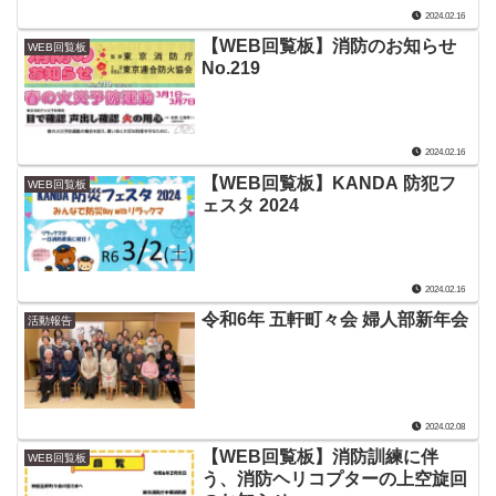
2024.02.16
【WEB回覧板】消防のお知らせ
WEB回覧板
No.219
2024.02.16
【WEB回覧板】KANDA 防犯フ
WEB回覧板
ェスタ 2024
2024.02.16
令和6年 五軒町々会 婦人部新年会
活動報告
2024.02.08
【WEB回覧板】消防訓練に伴
WEB回覧板
う、消防ヘリコプターの上空旋回