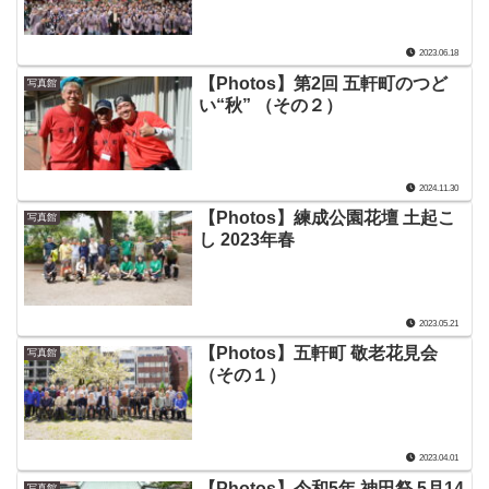
2023.06.18
【Photos】第2回 五軒町のつど
写真館
い“秋” （その２）
2024.11.30
【Photos】練成公園花壇 土起こ
写真館
し 2023年春
2023.05.21
【Photos】五軒町 敬老花見会
写真館
（その１）
2023.04.01
【Photos】令和5年 神田祭 5月14
写真館