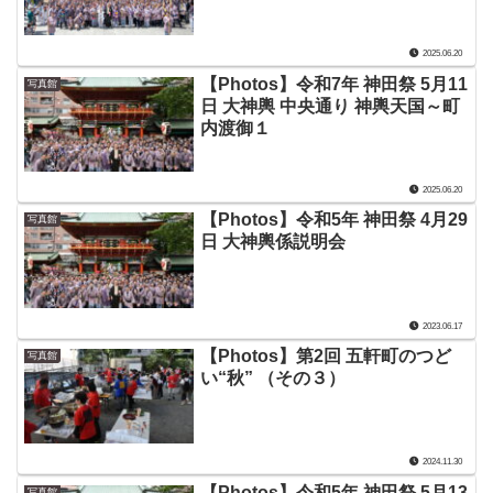
2025.06.20
【Photos】令和7年 神田祭 5月11
写真館
日 大神輿 中央通り 神輿天国～町
内渡御１
2025.06.20
【Photos】令和5年 神田祭 4月29
写真館
日 大神輿係説明会
2023.06.17
【Photos】第2回 五軒町のつど
写真館
い“秋” （その３）
2024.11.30
【Photos】令和5年 神田祭 5月13
写真館