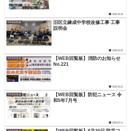
2023.10.16
旧区立練成中学校改修工事 工事
WEB回覧板
説明会
2026.01.22
【WEB回覧板】消防のお知らせ
WEB回覧板
No.221
2024.10.21
【WEB回覧板】防犯ニュース 令
WEB回覧板
和5年7月号
2023.07.11
【WEB回覧板】9月30日 防災フ
WEB回覧板