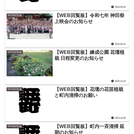
2024.06.03
【WEB回覧板】令和七年 神田祭
WEB回覧板
上映会のお知らせ
2025.06.22
【WEB回覧板】練成公園 花壇植
WEB回覧板
栽 日程変更のお知らせ
2025.10.24
【WEB回覧板】花壇の花苗植栽
WEB回覧板
と町内清掃のお願い
2023.10.08
【WEB回覧板】町内一斉清掃 延
WEB回覧板
期のお知らせ